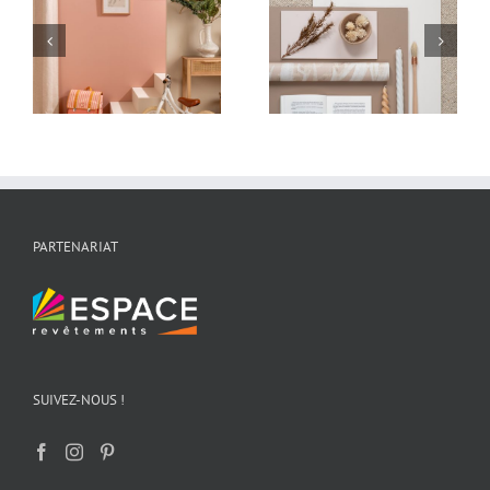
:
Inspiration déco :
Inspiration :
Bianca
Notting Hall
PARTENARIAT
SUIVEZ-NOUS !