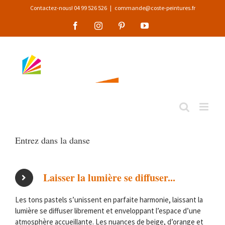
Passer
Contactez-nous! 04 99 526 526
|
commande@coste-peintures.fr
au
Facebook
Instagram
Pinterest
YouTube
contenu
Entrez dans la danse
Laisser la lumière se diffuser...
Les tons pastels s’unissent en parfaite harmonie, laissant la
lumière se diffuser librement et enveloppant l’espace d’une
atmosphère accueillante. Les nuances de beige, d’orange et