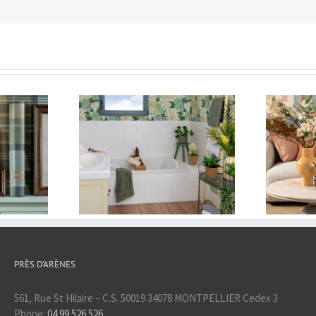
ion déco :
Inspiration : Le Vent des
ngerie
Dunes
PRÈS D’ARÈNES
561, Rue St Hilaire – C.S. 50019 34078 MONTPELLIER Cedex 3
Phone:
04 99 526 526