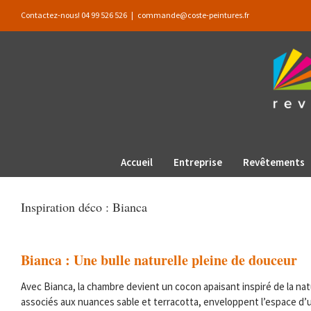
Passer
Contactez-nous! 04 99 526 526
|
commande@coste-peintures.fr
au
contenu
Accueil
Entreprise
Revêtements
Inspiration déco : Bianca
Bianca : Une bulle naturelle pleine de douceur
Avec Bianca, la chambre devient un cocon apaisant inspiré de la natu
associés aux nuances sable et terracotta, enveloppent l’espace d