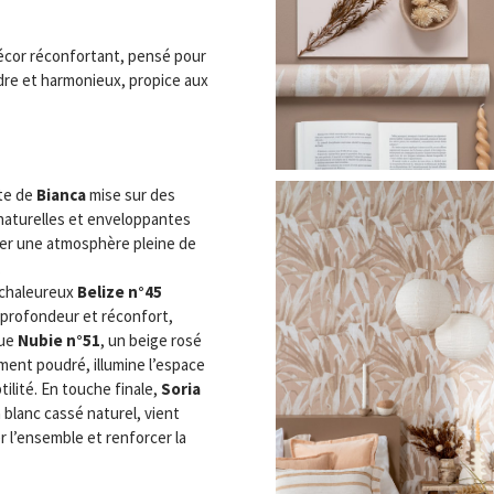
décor réconfortant, pensé pour
ndre et harmonieux, propice aux
te de
Bianca
mise sur des
naturelles et enveloppantes
er une atmosphère pleine de
.
 chaleureux
Belize n°45
profondeur et réconfort,
que
Nubie n°51
, un beige rosé
ment poudré, illumine l’espace
tilité. En touche finale,
Soria
n blanc cassé naturel, vient
er l’ensemble et renforcer la