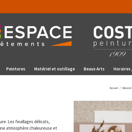
Peintures
Matériel et outillage
Beaux Arts
Horaires 
Accueil
/
Décorat
re. Les feuillages délicats,
’une atmosphère chaleureuse et