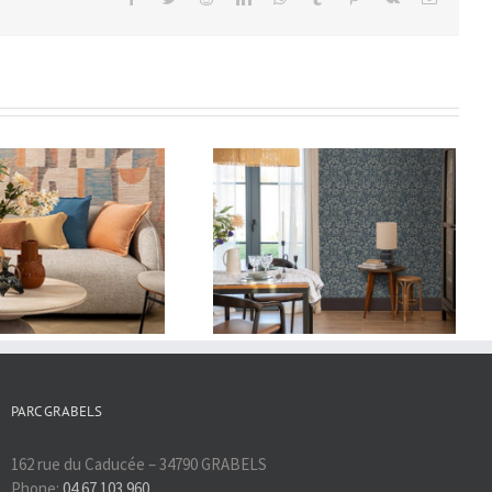
Nouvelle décoration :
Léonard
PARC GRABELS
162 rue du Caducée – 34790 GRABELS
Phone:
04 67 103 960