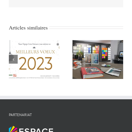
Articles similaires
Ascension : nos
magasins fermés le
Congés annuels
jeudi 26 mai.
pour Les magasins
Retrouvez notre
Espace
nouveau showroom
Revêtements Coste
dès vendredi 27 mai!
PARTENARIAT