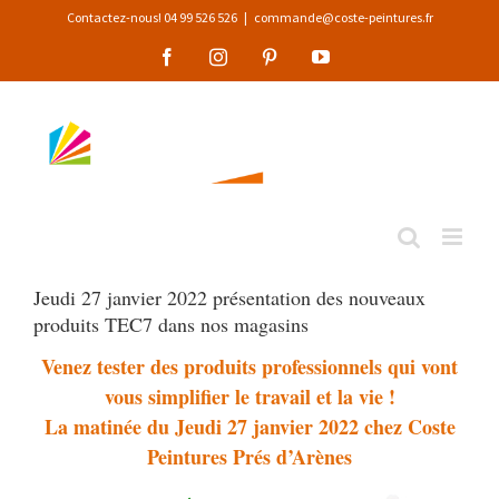
Passer
Contactez-nous! 04 99 526 526
|
commande@coste-peintures.fr
au
Facebook
Instagram
Pinterest
YouTube
contenu
Jeudi 27 janvier 2022 présentation des nouveaux
produits TEC7 dans nos magasins
Venez tester des produits professionnels qui vont
vous simplifier le travail et la vie !
La matinée du Jeudi 27 janvier 2022 chez Coste
Peintures Prés d’Arènes