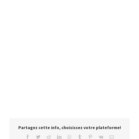
Partagez cette info, choisissez votre plateforme!
Facebook
Twitter
Reddit
LinkedIn
WhatsApp
Tumblr
Pinterest
Vk
Email