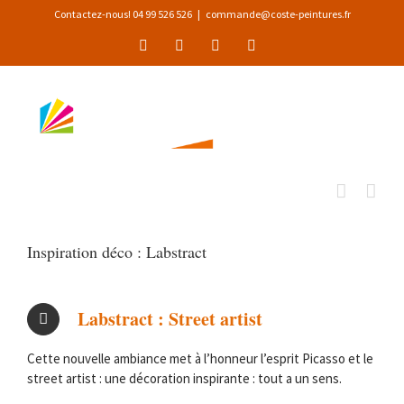
Passer
Contactez-nous! 04 99 526 526
|
commande@coste-peintures.fr
au
Facebook
Instagram
Pinterest
YouTube
contenu
Inspiration déco : Labstract
Labstract : Street artist
Cette nouvelle ambiance met à l’honneur l’esprit Picasso et le
street artist : une décoration inspirante : tout a un sens.