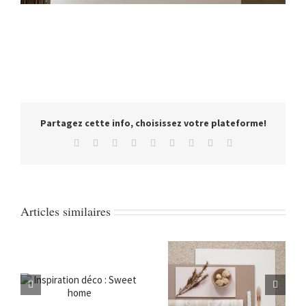
Partagez cette info, choisissez votre plateforme!
Facebook
Twitter
Reddit
LinkedIn
WhatsApp
Tumblr
Pinterest
Vk
Email
Articles similaires
:
Inspiration déco :
Inspiration :
Bianca
Notting Hall