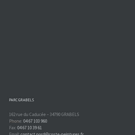
PARC GRABELS
162 rue du Caducée – 34790 GRABELS
Phone:
04 67 103 960
Fax:
04 67 10 39 61
Email:
contact.nord@coste-peintures.fr