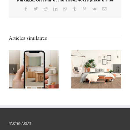
Facebook
Twitter
Reddit
LinkedIn
WhatsApp
Tumblr
Pinterest
Vk
Email
Articles similaires
La gamme Sol
Découvrez notre
stratifié Expert
nouvel espace
Click : Sol stratifié
« Inspiration déco »
Advanced
PARTENARIAT